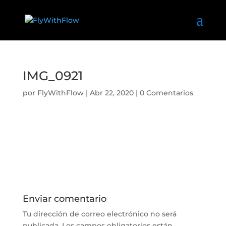
IMG_0921
por
FlyWithFlow
|
Abr 22, 2020
|
0 Comentarios
Enviar comentario
Tu dirección de correo electrónico no será
publicada.
Los campos obligatorios están