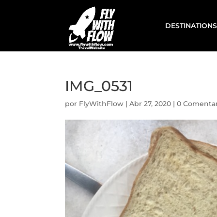
DESTINATIONS
IMG_0531
por
FlyWithFlow
|
Abr 27, 2020
|
0 Comentar