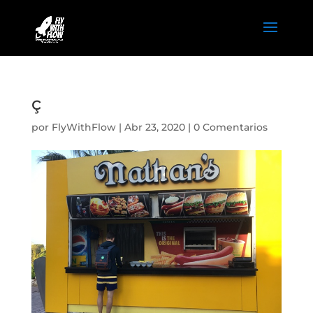
ç
por
FlyWithFlow
|
Abr 23, 2020
|
0 Comentarios