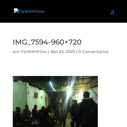
IMG_7594-960×720
por
FlyWithFlow
|
Abr 23, 2020
|
0 Comentarios