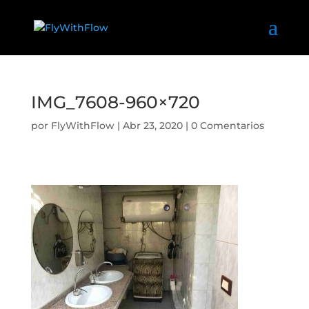
IMG_7608-960×720
por
FlyWithFlow
|
Abr 23, 2020
|
0 Comentarios