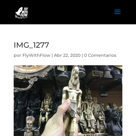
IMG_1277
por
FlyWithFlow
|
Abr 22, 2020
|
0 Comentarios