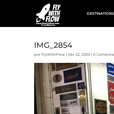
DESTINATIONS
IMG_2854
por
FlyWithFlow
|
Abr 22, 2020
|
0 Comentar