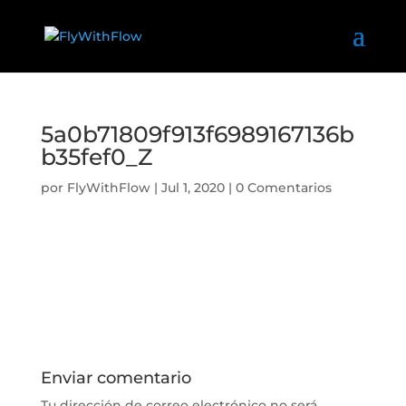
5a0b71809f913f6989167136b
b35fef0_Z
por
FlyWithFlow
|
Jul 1, 2020
|
0 Comentarios
Enviar comentario
Tu dirección de correo electrónico no será