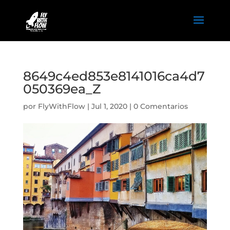
8649c4ed853e8141016ca4d7
050369ea_Z
por
FlyWithFlow
|
Jul 1, 2020
|
0 Comentarios