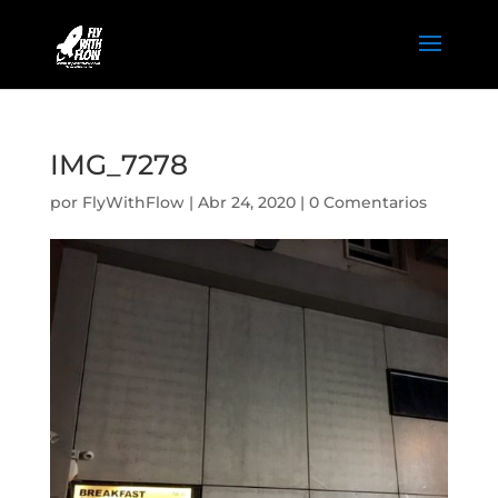
IMG_7278
por
FlyWithFlow
|
Abr 24, 2020
|
0 Comentarios