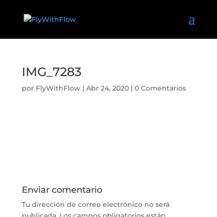
IMG_7283
por
FlyWithFlow
|
Abr 24, 2020
|
0 Comentarios
Enviar comentario
Tu dirección de correo electrónico no será
publicada.
Los campos obligatorios están