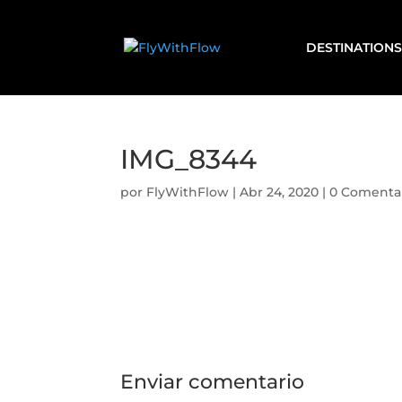
DESTINATIONS
IMG_8344
por
FlyWithFlow
|
Abr 24, 2020
|
0 Comenta
Enviar comentario