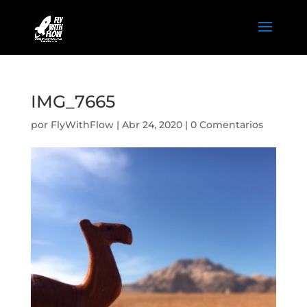
IMG_7665
por
FlyWithFlow
|
Abr 24, 2020
|
0 Comentarios