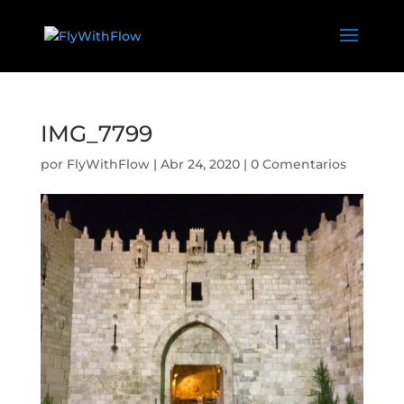
IMG_7799
por
FlyWithFlow
|
Abr 24, 2020
|
0 Comentarios