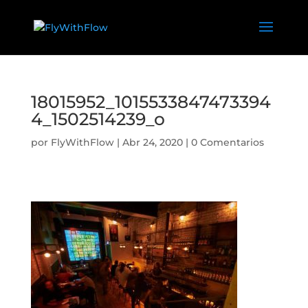
18015952_1015533847473394
4_1502514239_o
por
FlyWithFlow
|
Abr 24, 2020
|
0 Comentarios