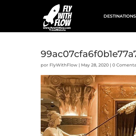
DESTINATIONS
99ac07cfa6f0b1e77a
por
FlyWithFlow
|
May 28, 2020
|
0 Comenta