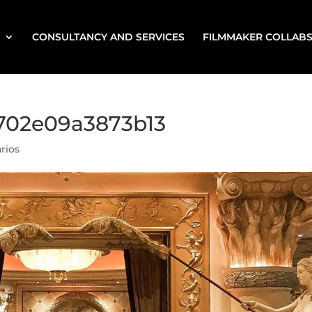
CONSULTANCY AND SERVICES
FILMMAKER COLLAB
702e09a3873b13
rios