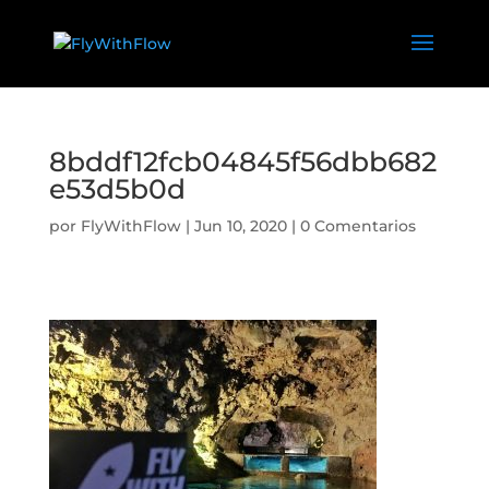
8bddf12fcb04845f56dbb682
e53d5b0d
por
FlyWithFlow
|
Jun 10, 2020
|
0 Comentarios