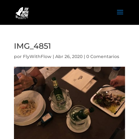
IMG_4851
por
FlyWithFlow
|
Abr 26, 2020
|
0 Comentarios