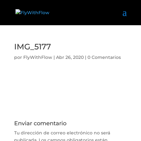
IMG_5177
por
FlyWithFlow
|
Abr 26, 2020
|
0 Comentarios
Enviar comentario
Tu dirección de correo electrónico no será
publicada.
Los campos obligatorios están