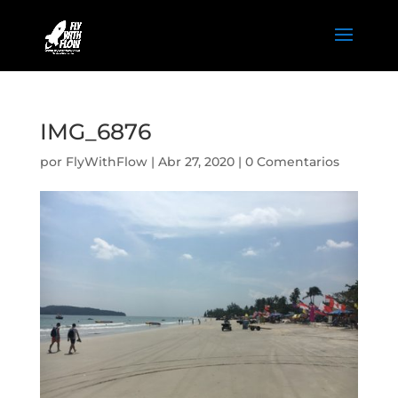
IMG_6876
por
FlyWithFlow
|
Abr 27, 2020
|
0 Comentarios