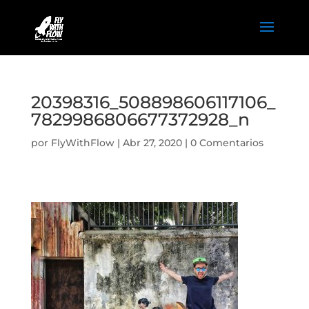
20398316_508898606117106_
7829986806677372928_n
por
FlyWithFlow
|
Abr 27, 2020
|
0 Comentarios