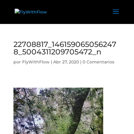
22708817_146159065056247
8_5004311209705472_n
por
FlyWithFlow
|
Abr 27, 2020
|
0 Comentarios