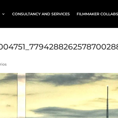
CONSULTANCY AND SERVICES
FILMMAKER COLLAB
1004751_779428826257870028
rios