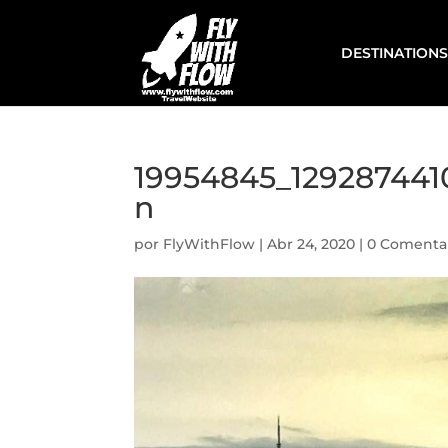
DESTINATIONS
19954845_12928744
n
por
FlyWithFlow
|
Abr 24, 2020
|
0 Comenta