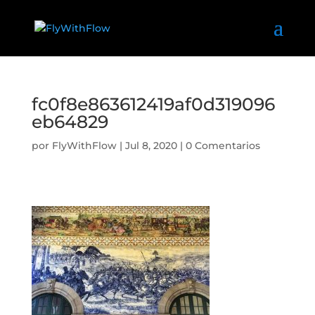
fc0f8e863612419af0d319096
eb64829
por
FlyWithFlow
|
Jul 8, 2020
|
0 Comentarios