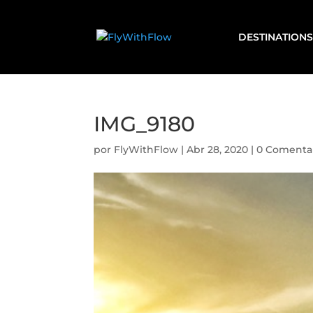
DESTINATIONS
IMG_9180
por
FlyWithFlow
|
Abr 28, 2020
|
0 Comenta