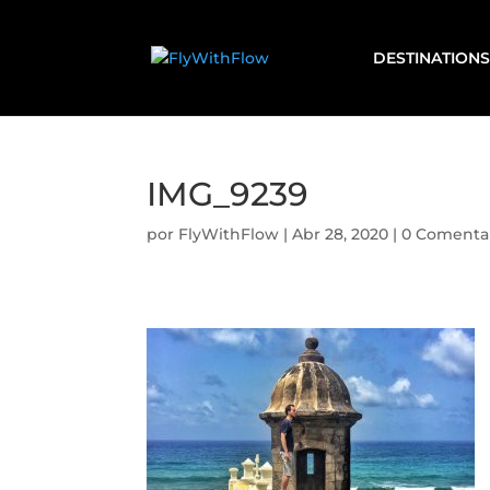
DESTINATIONS
IMG_9239
por
FlyWithFlow
|
Abr 28, 2020
|
0 Comenta