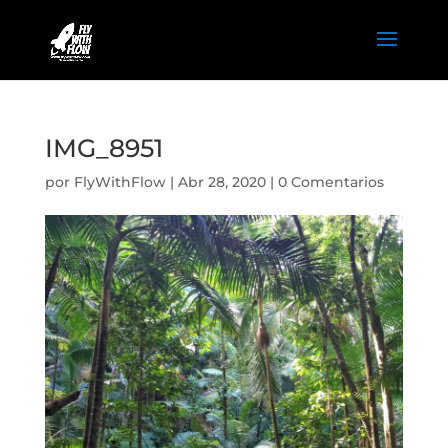
IMG_8951
por
FlyWithFlow
|
Abr 28, 2020
|
0 Comentarios