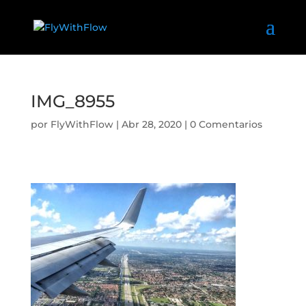
IMG_8955
por
FlyWithFlow
|
Abr 28, 2020
|
0 Comentarios