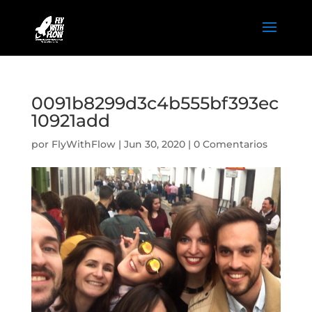
0091b8299d3c4b555bf393ec
10921add
por
FlyWithFlow
|
Jun 30, 2020
|
0 Comentarios