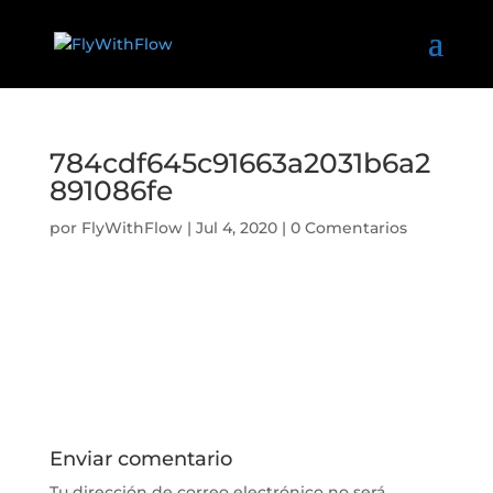
784cdf645c91663a2031b6a2
891086fe
por
FlyWithFlow
|
Jul 4, 2020
|
0 Comentarios
Enviar comentario
Tu dirección de correo electrónico no será