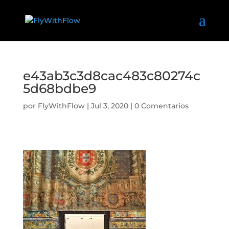
e43ab3c3d8cac483c80274c
5d68bdbe9
por
FlyWithFlow
|
Jul 3, 2020
|
0 Comentarios