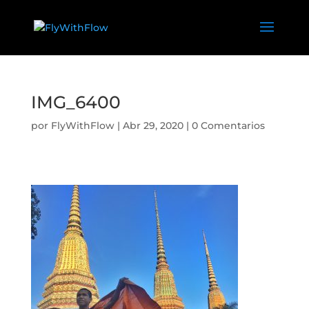
IMG_6400
por
FlyWithFlow
|
Abr 29, 2020
|
0 Comentarios