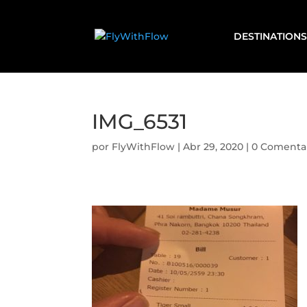
DESTINATIONS
IMG_6531
por
FlyWithFlow
|
Abr 29, 2020
|
0 Comenta