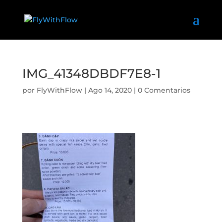
IMG_41348DBDF7E8-1
por
FlyWithFlow
|
Ago 14, 2020
|
0 Comentarios