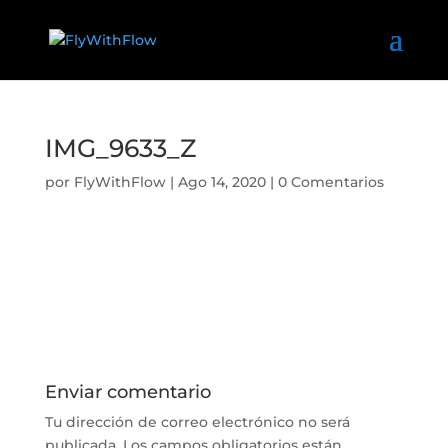
IMG_9633_Z
por
FlyWithFlow
|
Ago 14, 2020
|
0 Comentarios
Enviar comentario
Tu dirección de correo electrónico no será
publicada.
Los campos obligatorios están