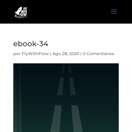
ebook-34
por
FlyWithFlow
|
Ago 28, 2020
|
0 Comentarios