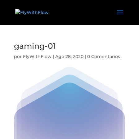
gaming-01
por
FlyWithFlow
|
Ago 28, 2020
|
0 Comentarios