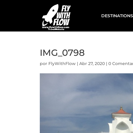
DESTINATIONS
IMG_0798
por
FlyWithFlow
|
Abr 27, 2020
|
0 Comentar