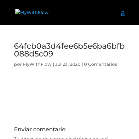
64fcb0a3d4fee6b5e6ba6bfb
088d5c09
por
FlyWithFlow
|
Jul 23, 2020
|
0 Comentarios
Enviar comentario
Tu dirección de correo electrónico no será