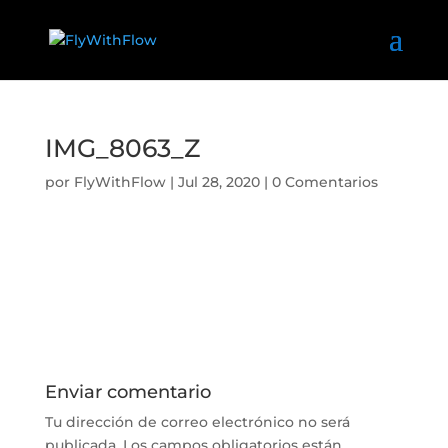
IMG_8063_Z
por
FlyWithFlow
|
Jul 28, 2020
|
0 Comentarios
Enviar comentario
Tu dirección de correo electrónico no será
publicada.
Los campos obligatorios están