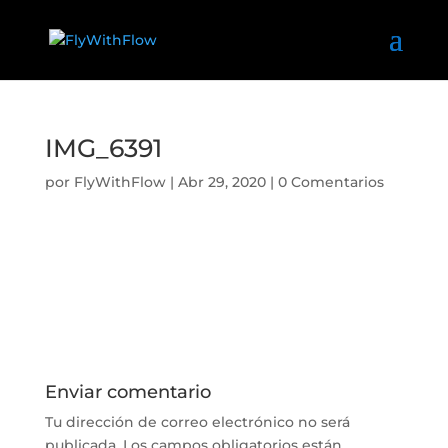
IMG_6391
por
FlyWithFlow
|
Abr 29, 2020
|
0 Comentarios
Enviar comentario
Tu dirección de correo electrónico no será
publicada.
Los campos obligatorios están